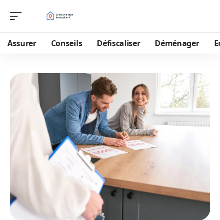
Assurer
Conseils
Défiscaliser
Déménager
E