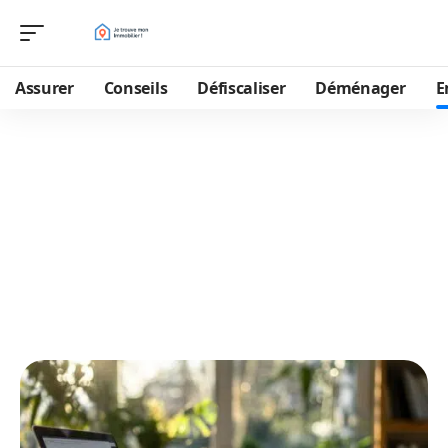
Assurer
Conseils
Défiscaliser
Déménager
E
Emprunter