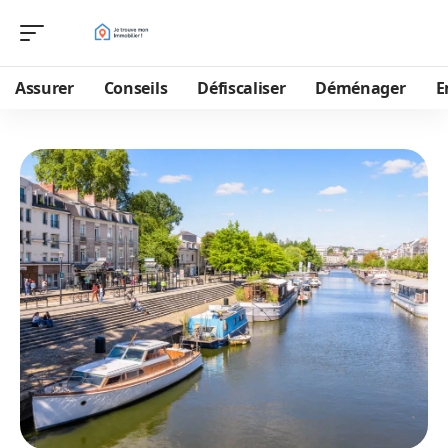
Assurer
Conseils
Défiscaliser
Déménager
E