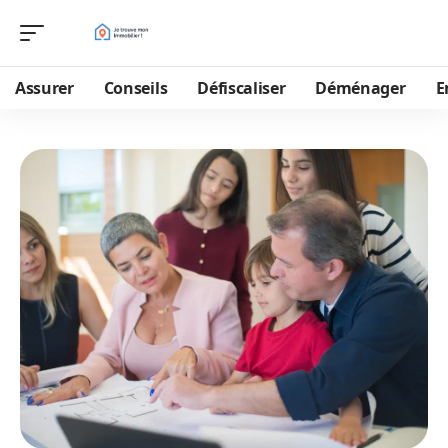
Assurer
Conseils
Défiscaliser
Déménager
E