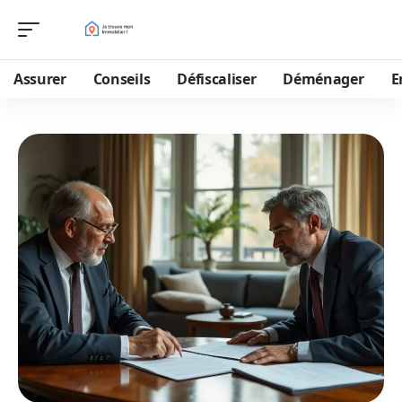
Assurer
Conseils
Défiscaliser
Déménager
E