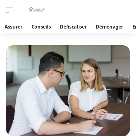
Assurer
Conseils
Défiscaliser
Déménager
E