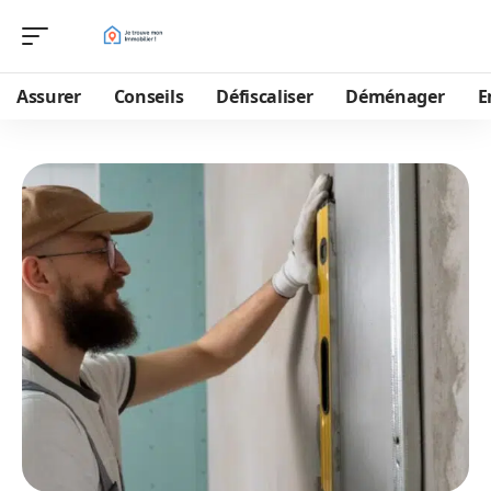
Assurer
Conseils
Défiscaliser
Déménager
E