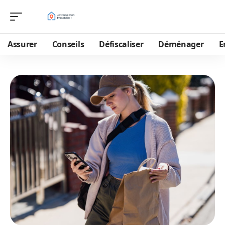
Assurer
Conseils
Défiscaliser
Déménager
E