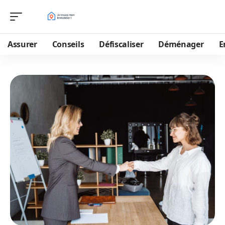
Assurer
Conseils
Défiscaliser
Déménager
E