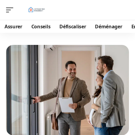
Assurer
Conseils
Défiscaliser
Déménager
E