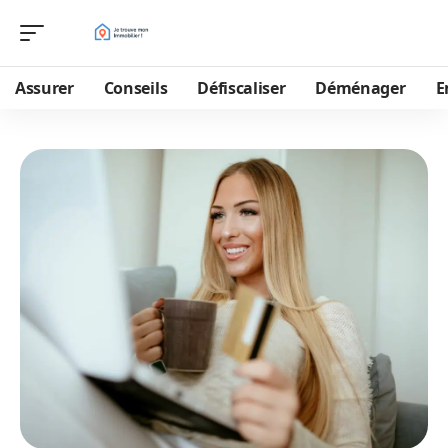
Assurer
Conseils
Défiscaliser
Déménager
E