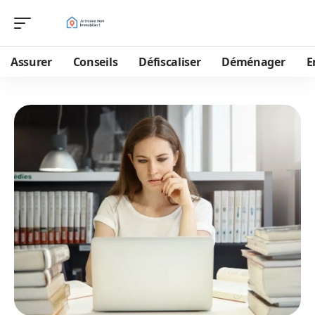
Assurer
Conseils
Défiscaliser
Déménager
E