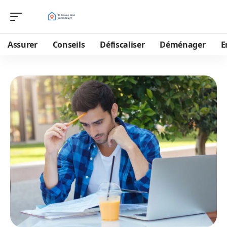
Assurer
Conseils
Défiscaliser
Déménager
E