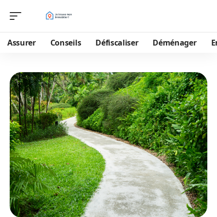
Assurer
Conseils
Défiscaliser
Déménager
E