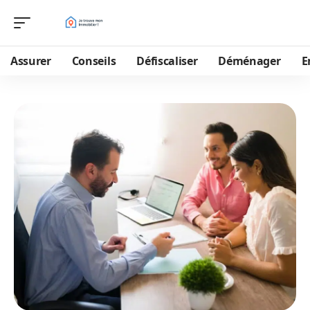
Assurer
Conseils
Défiscaliser
Déménager
E