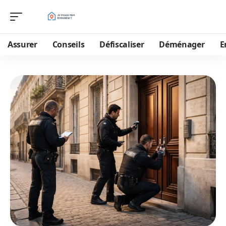
Assurer
Conseils
Défiscaliser
Déménager
E