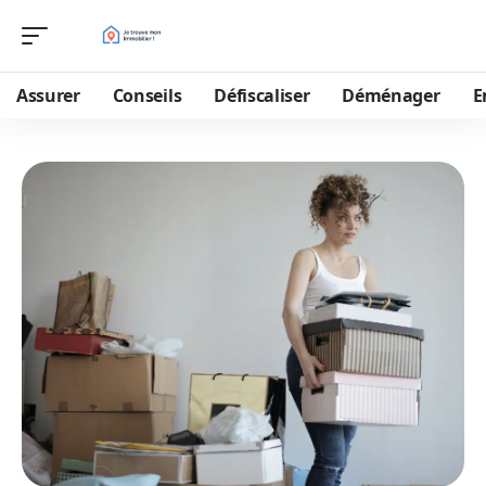
Assurer
Conseils
Défiscaliser
Déménager
E