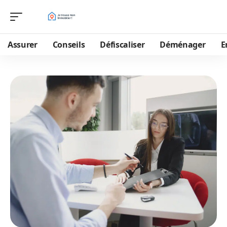
Assurer
Conseils
Défiscaliser
Déménager
E