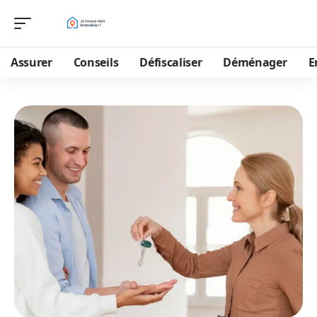
Assurer
Conseils
Défiscaliser
Déménager
E