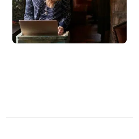
IMMO
Comment la conciergerie a-t-elle évolué pour
devenir une prestation de luxe ?
Contact
Mentions légales
Sitemap
© 2026 | trouve-immobilier.fr