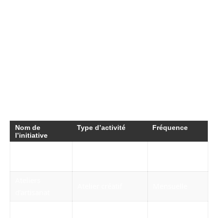
autour de cette structure sont appelés à
enrichir non seulement le cadre de vie des
résidents mais aussi à susciter une dynamique
collaborative durable. C’est dans cette optique
que s’inscrit cette vision continue d’animation
et de création.
Tableau des initiatives de Le Piano
Nom de
Type d’activité
Fréquence
l’initiative
Festival de
Événement culturel
Annuelle
musique
Ateliers
Atelier créatif
Mensuelle
d’artisanat
Marché des
Événement de
Hebdomadaire