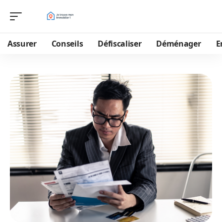
Assurer
Conseils
Défiscaliser
Déménager
E