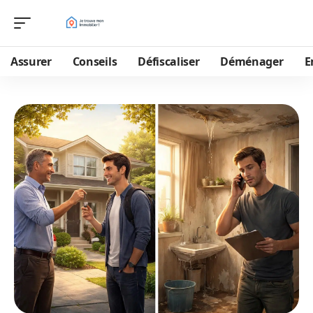
Assurer
Conseils
Défiscaliser
Déménager
E