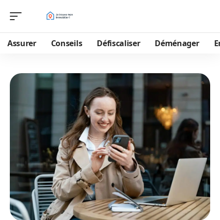
Assurer
Conseils
Défiscaliser
Déménager
E