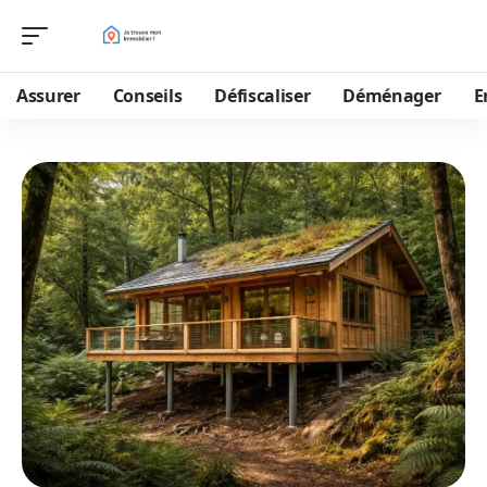
Assurer
Conseils
Défiscaliser
Déménager
E