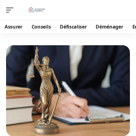
Assurer
Conseils
Défiscaliser
Déménager
E