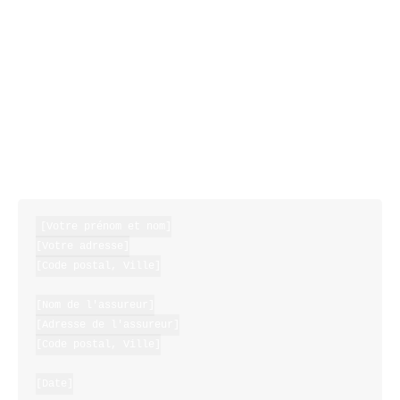
Modèle de lettre de résiliation
d’assurance habitation
Voici un modèle de lettre de résiliation adapté
à la situation de vente d’un bien immobilier.
N’hésitez pas à le personnaliser en fonction de
vos besoins.
[Votre prénom et nom]

[Votre adresse]

[Code postal, Ville]

[Nom de l'assureur]

[Adresse de l'assureur]

[Code postal, Ville]

[Date]
