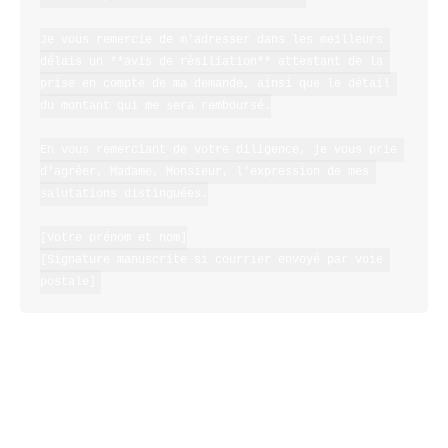
Je vous remercie de m'adresser dans les meilleurs 
délais un **avis de résiliation** attestant de la 
prise en compte de ma demande, ainsi que le détail 
du montant qui me sera remboursé.

En vous remerciant de votre diligence, je vous prie 
d'agréer, Madame, Monsieur, l'expression de mes 
salutations distinguées.

[Votre prénom et nom]

[Signature manuscrite si courrier envoyé par voie 
Conseils pour l’envoi de votre lettre
Afin de vous assurer que votre demande de
résiliation soit bien prise en compte, il est