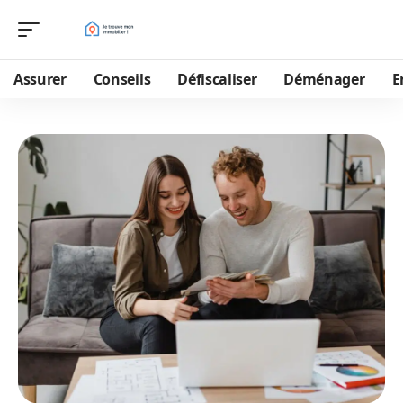
Assurer
Conseils
Défiscaliser
Déménager
E