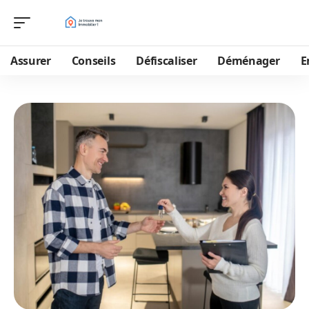
Assurer
Conseils
Défiscaliser
Déménager
E