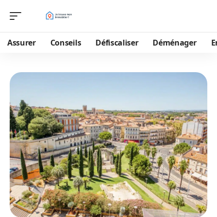
Assurer
Conseils
Défiscaliser
Déménager
E