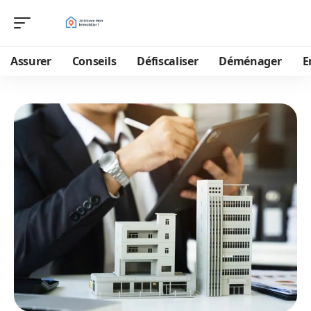
Assurer
Conseils
Défiscaliser
Déménager
E