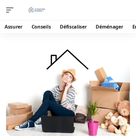
Assurer
Conseils
Défiscaliser
Déménager
E