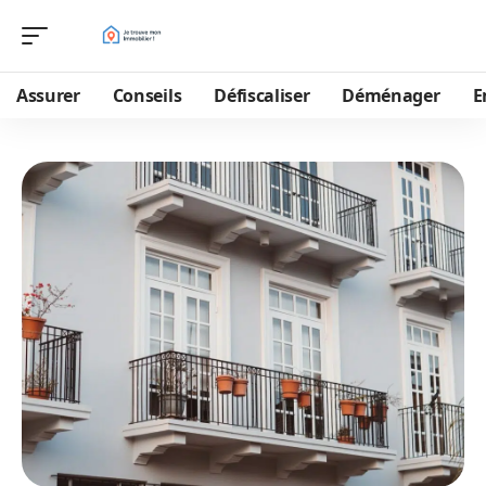
Assurer
Conseils
Défiscaliser
Déménager
E