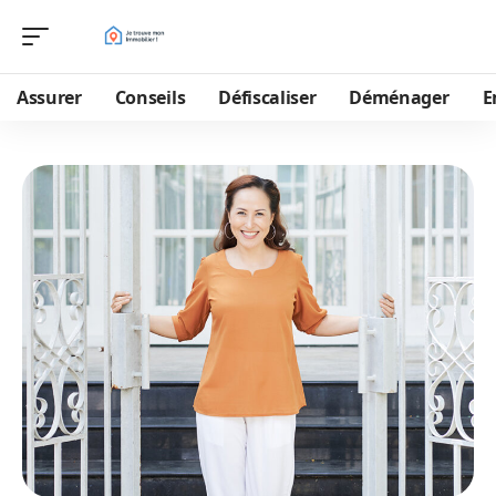
Assurer
Conseils
Défiscaliser
Déménager
E