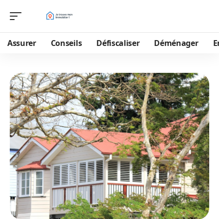
Assurer
Conseils
Défiscaliser
Déménager
E