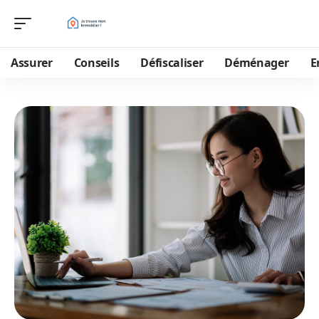
Assurer
Conseils
Défiscaliser
Déménager
E