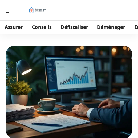
Assurer
Conseils
Défiscaliser
Déménager
E