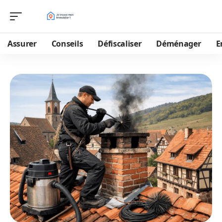
Assurer
Conseils
Défiscaliser
Déménager
E