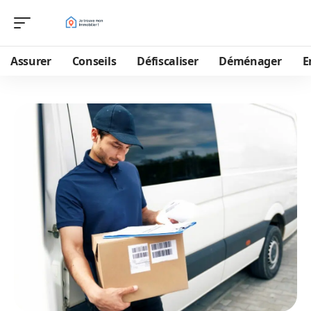
Assurer
Conseils
Défiscaliser
Déménager
E