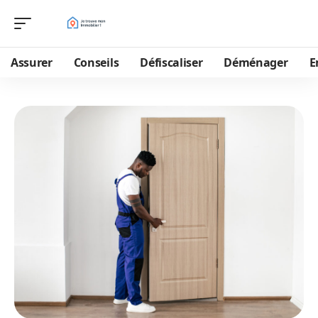
Assurer
Conseils
Défiscaliser
Déménager
E