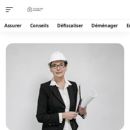
Assurer
Conseils
Défiscaliser
Déménager
E