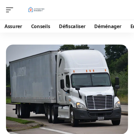
Assurer
Conseils
Défiscaliser
Déménager
E