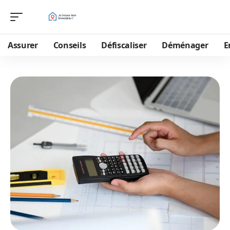
Assurer
Conseils
Défiscaliser
Déménager
E