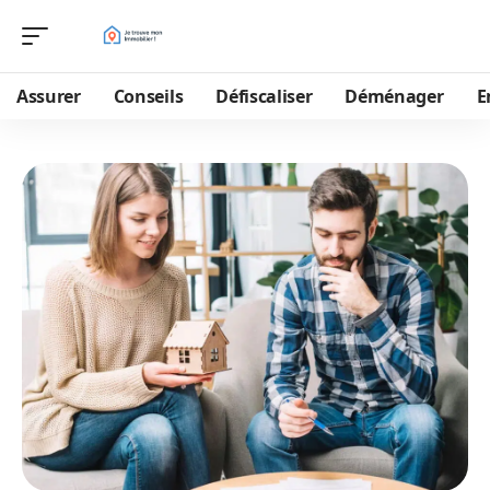
Assurer
Conseils
Défiscaliser
Déménager
E