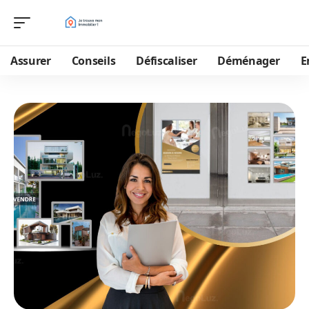
Assurer
Conseils
Défiscaliser
Déménager
E