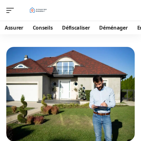
Assurer
Conseils
Défiscaliser
Déménager
E