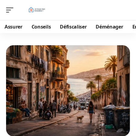
Assurer
Conseils
Défiscaliser
Déménager
E