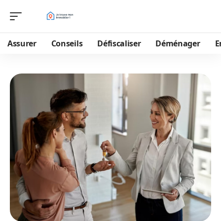
Assurer
Conseils
Défiscaliser
Déménager
E