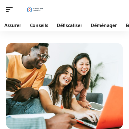
Assurer
Conseils
Défiscaliser
Déménager
E