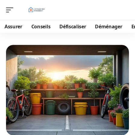
Assurer
Conseils
Défiscaliser
Déménager
E