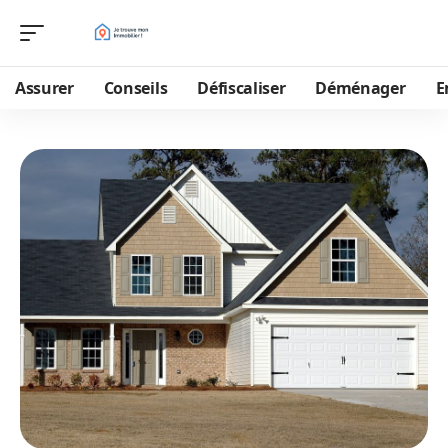
Assurer
Conseils
Défiscaliser
Déménager
E